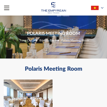
POLARIS MEETING ROOM
Trang Chủ
Bộ Sưu Tập
Polaris Meeting Room
Polaris Meeting Room