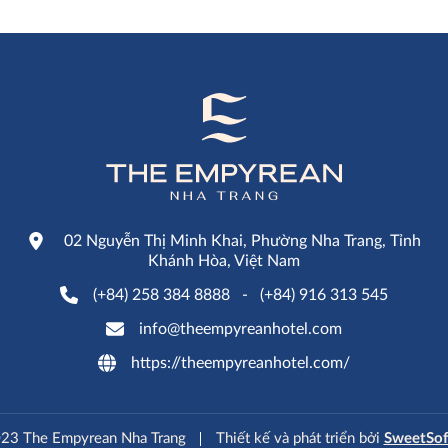
02 Nguyễn Thị Minh Khai, Phường Nha Trang, Tỉnh
Khánh Hòa, Việt Nam
(+84) 258 384 8888
-
(+84) 916 313 545
info@theempyreanhotel.com
https://theempyreanhotel.com/
23 The Empyrean Nha Trang
Thiết kế và phát triển bởi
SweetSof