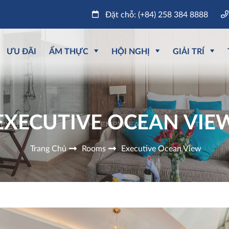
Đặt chỗ: (+84) 258 384 8888
ƯU ĐÃI
ẨM THỰC
HỘI NGHỊ
GIẢI TRÍ
EXECUTIVE OCEAN VIE
Trang Chủ
Rooms
Executive Ocean View