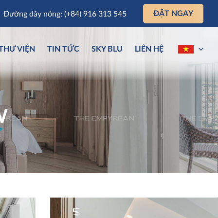
ĐẶT NGAY
Đường dây nóng: (+84) 916 313 545
THƯ VIỆN
TIN TỨC
SKY BLU
LIÊN HỆ
W