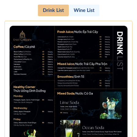
Drink List
Wine List