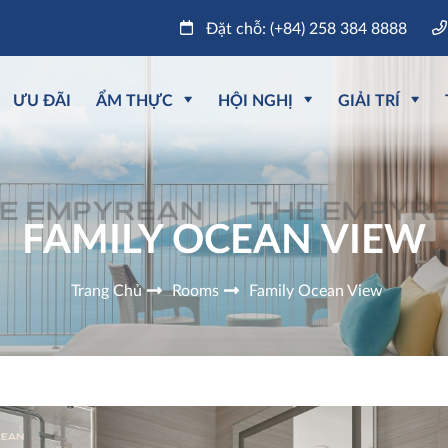
Đặt chỗ: (+84) 258 384 8888
ƯU ĐÃI
ẨM THỰC
HỘI NGHỊ
GIẢI TRÍ
FAMILY OCEAN VIEW
Trang Chủ
Rooms
Family Ocean View