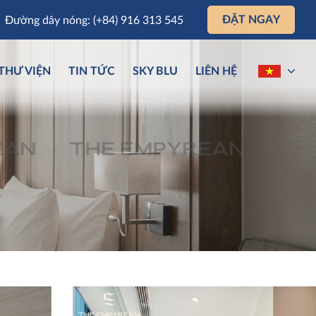
ĐẶT NGAY
Đường dây nóng: (+84) 916 313 545
THƯ VIỆN
TIN TỨC
SKY BLU
LIÊN HỆ