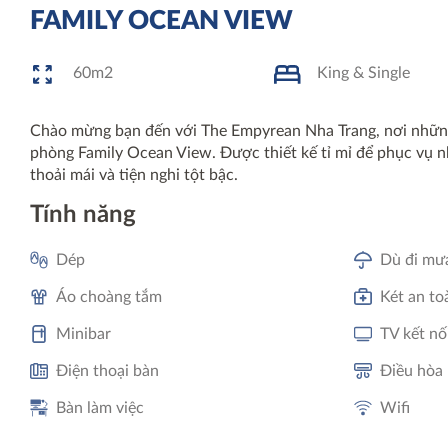
FAMILY OCEAN VIEW
60m2
King & Single
Chào mừng bạn đến với The Empyrean Nha Trang, nơi những 
phòng Family Ocean View. Được thiết kế tỉ mỉ để phục vụ n
thoải mái và tiện nghi tột bậc.
Tính năng
Dép
Dù đi mư
Áo choàng tắm
Két an to
Minibar
TV kết nố
Điện thoại bàn
Điều hòa 
Bàn làm việc
Wifi