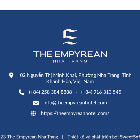
02 Nguyễn Thị Minh Khai, Phường Nha Trang, Tỉnh
Khánh Hòa, Việt Nam
(+84) 258 384 8888
-
(+84) 916 313 545
info@theempyreanhotel.com
https://theempyreanhotel.com/
23 The Empyrean Nha Trang
Thiết kế và phát triển bởi
SweetSof