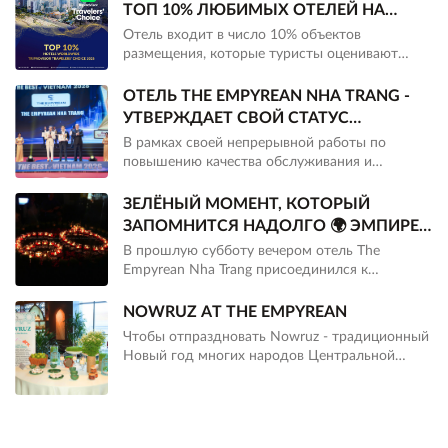
ТОП 10% ЛЮБИМЫХ ОТЕЛЕЙ НА
TRIPADVISOR
Отель входит в число 10% объектов
размещения, которые туристы оценивают
выше всего в мире на Tripadvisor, и был
отмечен на премии Travelers’ Choice 2026.
ОТЕЛЬ THE EMPYREAN NHA TRANG -
УТВЕРЖДАЕТ СВОЙ СТАТУС
ВЕДУЩЕГО ОТЕЛЯ ВО ВЬЕТНАМЕ К
В рамках своей непрерывной работы по
2026 ГОДУ.
повышению качества обслуживания и
укреплению своих позиций на карте
курортного туризма Вьетнама, отель The
ЗЕЛЁНЫЙ МОМЕНТ, КОТОРЫЙ
Empyrean Nha Trang продолжает заявлять о
ЗАПОМНИТСЯ НАДОЛГО 🌍 ЭМПИРЕЙ
себе, удостоившись чести войти в десятку
СТАНОВИТСЯ ЗЕЛЁНЫМ
В прошлую субботу вечером отель The
лучших отелей Вьетнама 2026 года на
Empyrean Nha Trang присоединился к
церемонии награждения "Лучшее во Вьетнаме
празднованию «Часа Земли 2026», выключив
2026", состоявшейся в Хошимине 16 мая 2026
освещение на один час, с 20:30 до 21:30.
NOWRUZ AT THE EMPYREAN
года.
Чтобы отпраздновать Nowruz - традиционный
Новый год многих народов Центральной
Азии, The Empyrean Nha Trang подготовил
специальный уголок Nowruz, где гости могут
познакомиться с символами этого значимого
праздника.