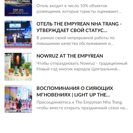
TRIPADVISOR
Отель входит в число 10% объектов
размещения, которые туристы оценивают
выше всего в мире на Tripadvisor, и был
отмечен на премии Travelers’ Choice 2026.
ОТЕЛЬ THE EMPYREAN NHA TRANG -
УТВЕРЖДАЕТ СВОЙ СТАТУС
ВЕДУЩЕГО ОТЕЛЯ ВО ВЬЕТНАМЕ К
В рамках своей непрерывной работы по
2026 ГОДУ.
повышению качества обслуживания и
укреплению своих позиций на карте
курортного туризма Вьетнама, отель The
NOWRUZ AT THE EMPYREAN
Empyrean Nha Trang продолжает заявлять о
Чтобы отпраздновать Nowruz - традиционный
себе, удостоившись чести войти в десятку
Новый год многих народов Центральной
лучших отелей Вьетнама 2026 года на
Азии, The Empyrean Nha Trang подготовил
церемонии награждения "Лучшее во Вьетнаме
специальный уголок Nowruz, где гости могут
2026", состоявшейся в Хошимине 16 мая 2026
познакомиться с символами этого значимого
ВОСПОМИНАНИЯ О СИЯЮЩИХ
года.
праздника.
МГНОВЕНИЯХ | LIGHT UP THE
SAPPHIRE WONDERLAND
Присоединяйтесь к The Empyrean Nha Trang,
чтобы вместе открыть праздничный сезон на
мероприятии Light Up The Sapphire
Wonderland, где рождественская ёлка озаряет
пространство ослепительным сиянием,
гармонично сочетаясь с тёплыми зимними