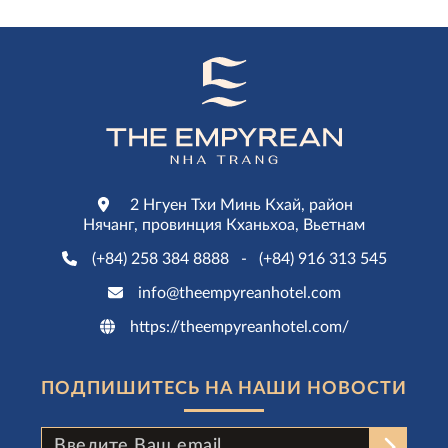
мелодиями и ознаменовывая начало по-
настоящему значимого праздничного
торжества.
2 Нгуен Тхи Минь Кхай, район
Нячанг, провинция Кханьхоа, Вьетнам
(+84) 258 384 8888
-
(+84) 916 313 545
info@theempyreanhotel.com
https://theempyreanhotel.com/
ПОДПИШИТЕСЬ НА НАШИ НОВОСТИ