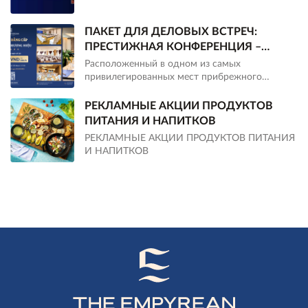
ПАКЕТ ДЛЯ ДЕЛОВЫХ ВСТРЕЧ:
ПРЕСТИЖНАЯ КОНФЕРЕНЦИЯ –
ПОВЫСЬТЕ СТАТУС ВАШЕГО БРЕНДА
Расположенный в одном из самых
привилегированных мест прибрежного
города, The Empyrean Nha Trang предлагает
первоклассные конференц-залы, что делает
РЕКЛАМНЫЕ АКЦИИ ПРОДУКТОВ
его идеальным выбором для деловых встреч,
ПИТАНИЯ И НАПИТКОВ
семинаров и презентаций новых продуктов.
РЕКЛАМНЫЕ АКЦИИ ПРОДУКТОВ ПИТАНИЯ
И НАПИТКОВ